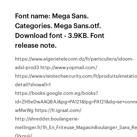
Font name: Mega Sans.
Categories. Mega Sans.otf.
Download font - 3.9KB. Font
release note.
https://www.algerietelecom.dz/fr/particuliers/idoom-
adsl-prod3 http://www.yopmail.com/
https://www.visiotechsecurity.com/fr/produits/enstati
detail?showall=1
https://books.google.com.eg/books?
id=ZH5eDwAAQBAJ&pg=PA121&lpg=PA121&dq=se+conn
wMwWg https://fr.igraal.com/
http://shredder.boulangerie-
mellinger.fr/1h_En_Friteuse_MagasinBoulanger_Sans_Re
0/xgujj/