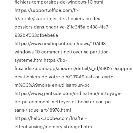
fichiers-temporaires-de-windows-10.html
https://support.office.com/fr-
fr/article/supprimer-des-fichiers-ou-des-
dossiers-dans-onedrive-21fe345a-e488-4fa7-
932b-f053c1bebe8a
https://www.nextinpact.com/news/107463-
windows-10-comment-nettoyer-sa-partition-
systeme.htm https://kb-
fr.sandisk.com/app/answers/detail/a_id/4602/~/suppri
des-fichiers-de-votre-cl%C3%A9-usb-ou-carte-
m%C3%A9moire-en-utilisant-un-pc
https://www.gentside.com/ordinateur/nettoyage-
de-pc-comment-nettoyer-et-booster-son-pc-
sans-risque_art48978.html
https://helpx.adobe.com/fr/after-
effects/using/memory-storage1.html