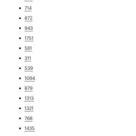
714
872
943
1751
561
311
539
1094
879
1313
1321
768
1435