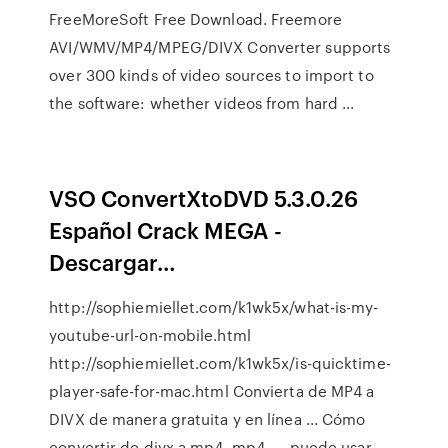
FreeMoreSoft Free Download. Freemore
AVI/WMV/MP4/MPEG/DIVX Converter supports
over 300 kinds of video sources to import to
the software: whether videos from hard ...
VSO ConvertXtoDVD 5.3.0.26
Español Crack MEGA -
Descargar…
http://sophiemiellet.com/k1wk5x/what-is-my-
youtube-url-on-mobile.html
http://sophiemiellet.com/k1wk5x/is-quicktime-
player-safe-for-mac.html Convierta de MP4 a
DIVX de manera gratuita y en línea ... Cómo
convertir de divx a mp4. mp4. ... puede usar